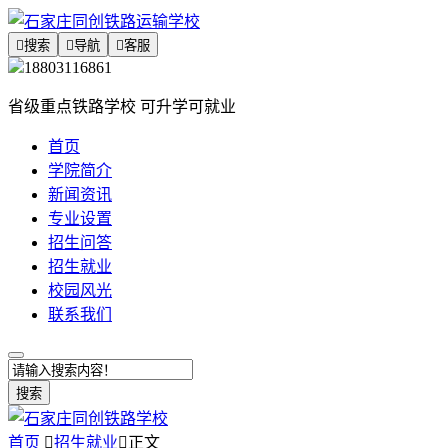

搜索

导航

客服
18803116861
省级重点铁路学校 可升学可就业
首页
学院简介
新闻资讯
专业设置
招生问答
招生就业
校园风光
联系我们
搜索
首页

招生就业

正文