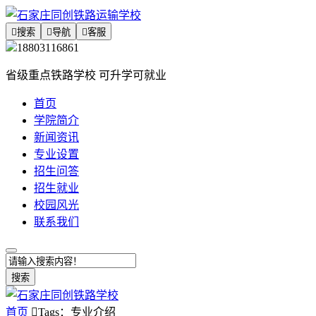

搜索

导航

客服
18803116861
省级重点铁路学校 可升学可就业
首页
学院简介
新闻资讯
专业设置
招生问答
招生就业
校园风光
联系我们
搜索
首页

Tags：专业介绍