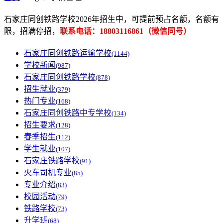
石家庄同创铁路学校2026年招生中，可提前预占名额，名额有
限，招满停招，
联系电话：18803116861（微信同号）
石家庄同创铁路运输学校
(1144)
学校新闻
(987)
石家庄同创铁路学校
(878)
招生就业
(379)
热门专业
(168)
石家庄同创铁路中专学校
(134)
招生要求
(128)
春季招生
(112)
学生就业
(107)
石家庄铁路学校
(91)
火车司机专业
(85)
专业介绍
(83)
校园活动
(79)
铁路学校
(73)
升学班
(68)