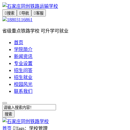

搜索

导航

客服
18803116861
省级重点铁路学校 可升学可就业
首页
学院简介
新闻资讯
专业设置
招生问答
招生就业
校园风光
联系我们
搜索
首页

Tags：学校管理