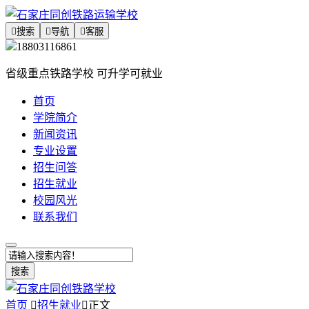

搜索

导航

客服
18803116861
省级重点铁路学校 可升学可就业
首页
学院简介
新闻资讯
专业设置
招生问答
招生就业
校园风光
联系我们
搜索
首页

招生就业

正文