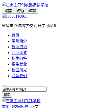

搜索

导航

客服
18803116861
省级重点铁路学校 可升学可就业
首页
学院简介
新闻资讯
专业设置
招生问答
招生就业
校园风光
联系我们
搜索
首页

校园风光

正文