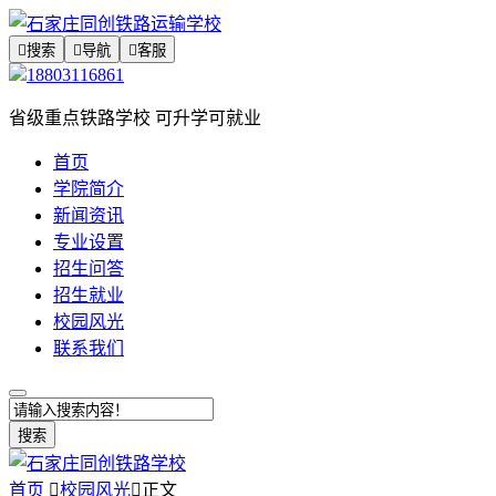

搜索

导航

客服
18803116861
省级重点铁路学校 可升学可就业
首页
学院简介
新闻资讯
专业设置
招生问答
招生就业
校园风光
联系我们
搜索
首页

校园风光

正文