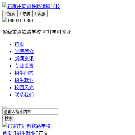

搜索

导航

客服
18803116861
省级重点铁路学校 可升学可就业
首页
学院简介
新闻资讯
专业设置
招生问答
招生就业
校园风光
联系我们
搜索
首页

招生就业

正文