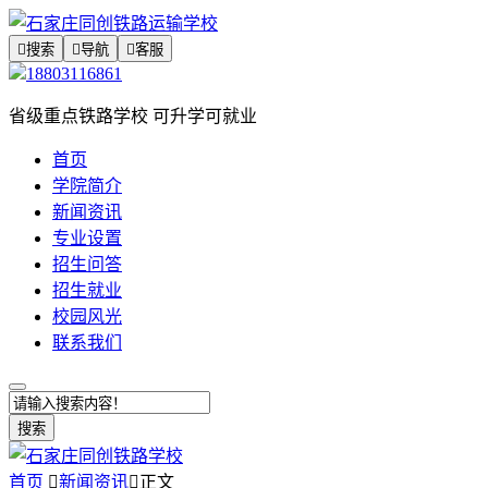

搜索

导航

客服
18803116861
省级重点铁路学校 可升学可就业
首页
学院简介
新闻资讯
专业设置
招生问答
招生就业
校园风光
联系我们
搜索
首页

新闻资讯

正文