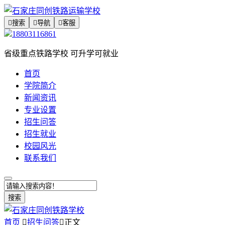

搜索

导航

客服
18803116861
省级重点铁路学校 可升学可就业
首页
学院简介
新闻资讯
专业设置
招生问答
招生就业
校园风光
联系我们
搜索
首页

招生问答

正文