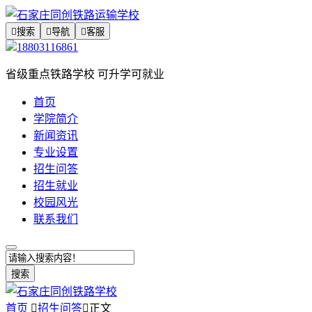

搜索

导航

客服
18803116861
省级重点铁路学校 可升学可就业
首页
学院简介
新闻资讯
专业设置
招生问答
招生就业
校园风光
联系我们
搜索
首页

招生问答

正文