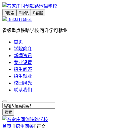

搜索

导航

客服
18803116861
省级重点铁路学校 可升学可就业
首页
学院简介
新闻资讯
专业设置
招生问答
招生就业
校园风光
联系我们
搜索
首页

招生问答

正文