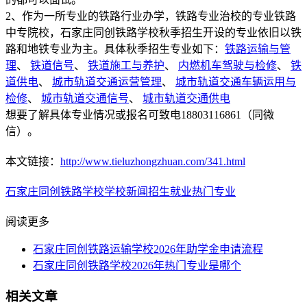
2、作为一所专业的铁路行业办学，铁路专业治校的专业铁路
中专院校，石家庄同创铁路学校秋季招生开设的专业依旧以铁
路和地铁专业为主。具体秋季招生专业如下：
铁路运输与管
理
、
铁道信号
、
铁道施工与养护
、
内燃机车驾驶与检修
、
铁
道供电
、
城市轨道交通运营管理
、
城市轨道交通车辆运用与
检修
、
城市轨道交通信号
、
城市轨道交通供电
想要了解具体专业情况或报名可致电18803116861（同微
信）。
本文链接：
http://www.tieluzhongzhuan.com/341.html
石家庄同创铁路学校
学校新闻
招生就业
热门专业
阅读更多
石家庄同创铁路运输学校2026年助学金申请流程
石家庄同创铁路学校2026年热门专业是哪个
相关文章