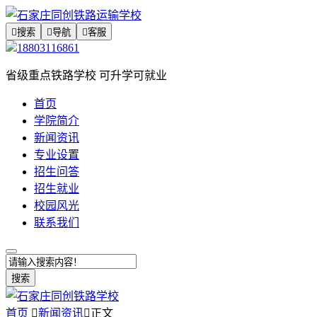

搜索

导航

客服
18803116861
省级重点铁路学校 可升学可就业
首页
学院简介
新闻资讯
专业设置
招生问答
招生就业
校园风光
联系我们
搜索
首页

新闻资讯

正文