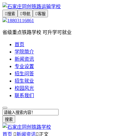

搜索

导航

客服
18803116861
省级重点铁路学校 可升学可就业
首页
学院简介
新闻资讯
专业设置
招生问答
招生就业
校园风光
联系我们
搜索
首页

新闻资讯

正文