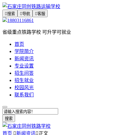

搜索

导航

客服
18803116861
省级重点铁路学校 可升学可就业
首页
学院简介
新闻资讯
专业设置
招生问答
招生就业
校园风光
联系我们
搜索
首页

新闻资讯

正文