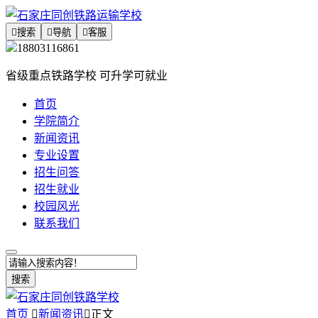

搜索

导航

客服
18803116861
省级重点铁路学校 可升学可就业
首页
学院简介
新闻资讯
专业设置
招生问答
招生就业
校园风光
联系我们
搜索
首页

新闻资讯

正文