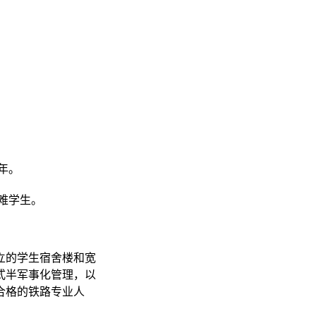
年。
难学生。
立的学生宿舍楼和宽
式半军事化管理，以
合格的铁路专业人