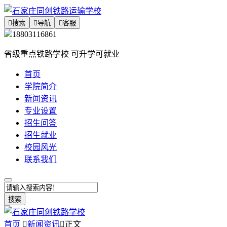

搜索

导航

客服
18803116861
省级重点铁路学校 可升学可就业
首页
学院简介
新闻资讯
专业设置
招生问答
招生就业
校园风光
联系我们
搜索
首页

新闻资讯

正文