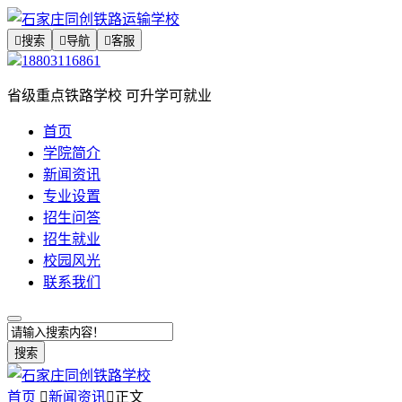

搜索

导航

客服
18803116861
省级重点铁路学校 可升学可就业
首页
学院简介
新闻资讯
专业设置
招生问答
招生就业
校园风光
联系我们
搜索
首页

新闻资讯

正文