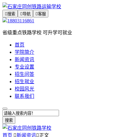

搜索

导航

客服
18803116861
省级重点铁路学校 可升学可就业
首页
学院简介
新闻资讯
专业设置
招生问答
招生就业
校园风光
联系我们
搜索
首页

新闻资讯

正文