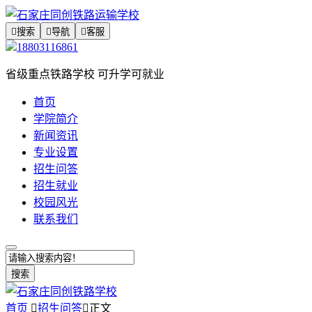

搜索

导航

客服
18803116861
省级重点铁路学校 可升学可就业
首页
学院简介
新闻资讯
专业设置
招生问答
招生就业
校园风光
联系我们
搜索
首页

招生问答

正文