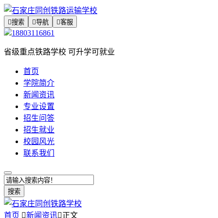

搜索

导航

客服
18803116861
省级重点铁路学校 可升学可就业
首页
学院简介
新闻资讯
专业设置
招生问答
招生就业
校园风光
联系我们
搜索
首页

新闻资讯

正文