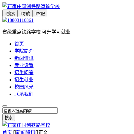

搜索

导航

客服
18803116861
省级重点铁路学校 可升学可就业
首页
学院简介
新闻资讯
专业设置
招生问答
招生就业
校园风光
联系我们
搜索
首页

新闻资讯

正文