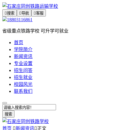

搜索

导航

客服
18803116861
省级重点铁路学校 可升学可就业
首页
学院简介
新闻资讯
专业设置
招生问答
招生就业
校园风光
联系我们
搜索
首页

新闻资讯

正文