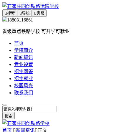

搜索

导航

客服
18803116861
省级重点铁路学校 可升学可就业
首页
学院简介
新闻资讯
专业设置
招生问答
招生就业
校园风光
联系我们
搜索
首页

新闻资讯

正文