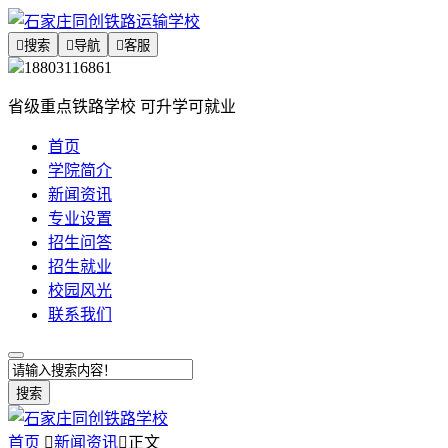

搜索

导航

客服
18803116861
省级重点铁路学校 可升学可就业
首页
学院简介
新闻资讯
专业设置
招生问答
招生就业
校园风光
联系我们
搜索
首页

新闻资讯

正文