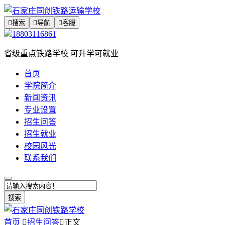

搜索

导航

客服
18803116861
省级重点铁路学校 可升学可就业
首页
学院简介
新闻资讯
专业设置
招生问答
招生就业
校园风光
联系我们
搜索
首页

招生问答

正文