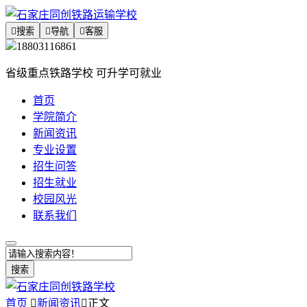

搜索

导航

客服
18803116861
省级重点铁路学校 可升学可就业
首页
学院简介
新闻资讯
专业设置
招生问答
招生就业
校园风光
联系我们
搜索
首页

新闻资讯

正文