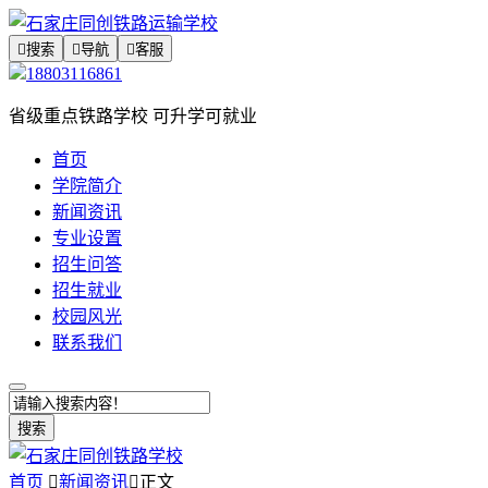

搜索

导航

客服
18803116861
省级重点铁路学校 可升学可就业
首页
学院简介
新闻资讯
专业设置
招生问答
招生就业
校园风光
联系我们
搜索
首页

新闻资讯

正文